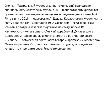
Окончил Театральный художественно-технический колледж по
специальности «светорежиссура» в 2010 и операторский факультет
Гуманитарного института телевидения и радиовещания имени М.А.
Литовчина в 2016 — мастерская А. Дудова. Как ассистент художника по
свету работал с И. Виноградовым, А Сиваевым, Г. Фильштинским.
Работы в театре в качестве художника по свету: проект Ю.
Квятковского «Копы в огне», «Летучий корабль» М. Дунаевского в
Башкирском театре оперы и балета, вместе с И. Виноградовым
«Гипнос» — совместная постановка театра «Практика» и Мастерской
Олега Кудряшова.​ Создает световые партитуры для студийных и
концертных программ российского телевидения.